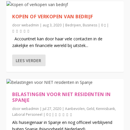
KOPEN OF VERKOPEN VAN BEDRIJF
door
webadmin
|
aug 3, 2020
|
Bedrijven
,
Business
|
0
|
Accountnet kan door haar vele contacten in de
zakelijke en financiële wereld bij uitstek...
LEES VERDER
BELASTINGEN VOOR NIET RESIDENTEN IN
SPANJE
door
webadmin
|
jul 27, 2020
|
Aanbevolen
,
Geld
,
Kennisbank
,
Laboral Personeel
|
0
|
Als huiseigenaar in Spanje en nog officieel verblijvend
buiten Spanje (bijvoorbeeld Nederland),...