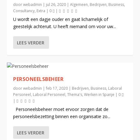
door
webadmin
|
jul 26, 2020
|
Algemeen
,
Bedrijven
,
Business
,
Consultancy
,
Extra
|
0
|
U wordt een dagje ouder en gaat lichamelijk of
geestelijk achteruit. U heeft niemand om voor uw...
LEES VERDER
PERSONEELSBEHEER
door
webadmin
|
feb 17, 2020
|
Bedrijven
,
Business
,
Laboral
Personeel
,
Laboral Personeel
,
Thema's
,
Werken in Spanje
|
0
|
Personeelsbeheer moet ervoor zorgen dat de
personeelsbezetting binnen een organisatie zo...
LEES VERDER