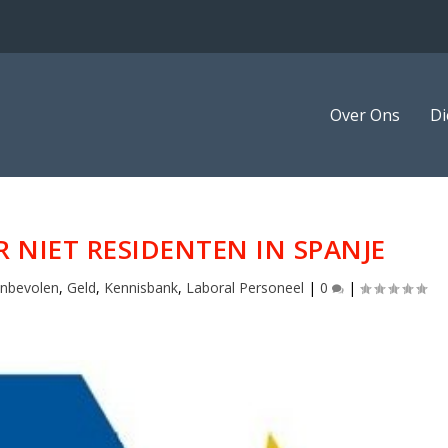
Over Ons
Di
 NIET RESIDENTEN IN SPANJE
nbevolen
,
Geld
,
Kennisbank
,
Laboral Personeel
|
0
|