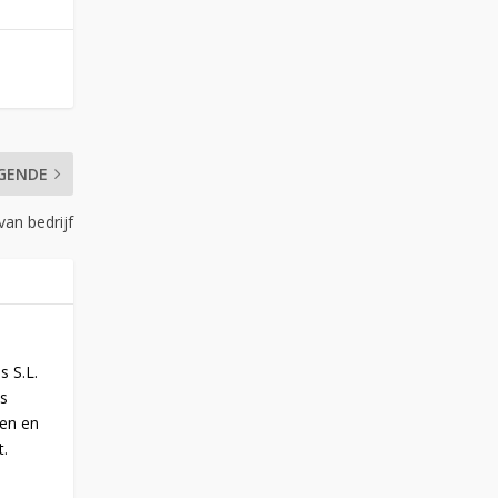
GENDE
an bedrijf
s S.L.
is
oen en
t.