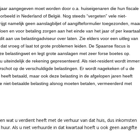
er jaar aangegeven moet worden door o.a. huiseigenaren die hun fiscale
orbeeld in Nederland of België. Nog steeds “vergeten” vele niet-
ijgt namelijk geen aanslagbiljet of aangifteformulier toegezonden, maa
doen en voor betaling zorgen aan het einde van het jaar of per kwartaa
dit aan uw belastingadviseur over laten. Zie elders voor een uitleg van
 dat vroeg of laat tot grote problemen leiden. De Spaanse fiscus is
e belastingwet en legt grote aanslagen met zeer forse boetes op.
u uiteindelijk de rekening gepresenteerd. Als niet-resident wordt immer
rschot op de verschuldigde belastingen. Er wordt nagekeken of u de
eeft betaald, maar ook deze belasting in de afgelopen jaren heeft
de niet-betaalde belasting alsnog moeten betalen, vermeerderd met
en wat u verdient heeft met de verhuur van dat huis, dus inkomsten
uur. Als u niet verhuurde in dat kwartaal hoeft u ook geen aangifte