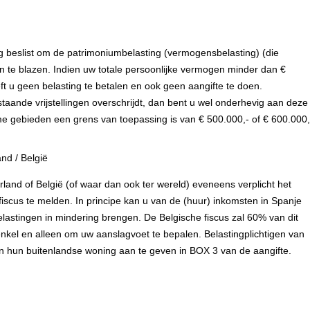
g beslist om de patrimoniumbelasting (vermogensbelasting) (die
n te blazen. Indien uw totale persoonlijke vermogen minder dan €
ft u geen belasting te betalen en ook geen aangifte te doen.
aande vrijstellingen overschrijdt, dan bent u wel onderhevig aan deze
me gebieden een grens van toepassing is van € 500.000,- of € 600.000,
nd / België
derland of België (of waar dan ook ter wereld) eveneens verplicht het
cus te melden. In principe kan u van de (huur) inkomsten in Spanje
lastingen in mindering brengen. De Belgische fiscus zal 60% van dit
enkel en alleen om uw aanslagvoet te bepalen. Belastingplichtigen van
n hun buitenlandse woning aan te geven in BOX 3 van de aangifte.