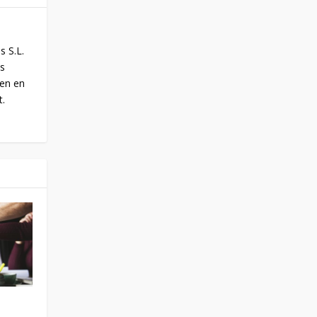
s S.L.
is
oen en
t.