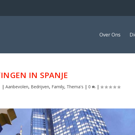
Over Ons
Di
INGEN IN SPANJE
1
|
Aanbevolen
,
Bedrijven
,
Family
,
Thema's
|
0
|