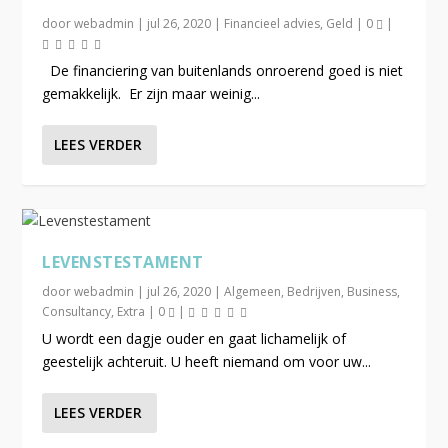
door
webadmin
|
jul 26, 2020
|
Financieel advies
,
Geld
|
0
|
De financiering van buitenlands onroerend goed is niet
gemakkelijk. Er zijn maar weinig...
LEES VERDER
LEVENSTESTAMENT
door
webadmin
|
jul 26, 2020
|
Algemeen
,
Bedrijven
,
Business
,
Consultancy
,
Extra
|
0
|
U wordt een dagje ouder en gaat lichamelijk of
geestelijk achteruit. U heeft niemand om voor uw...
LEES VERDER