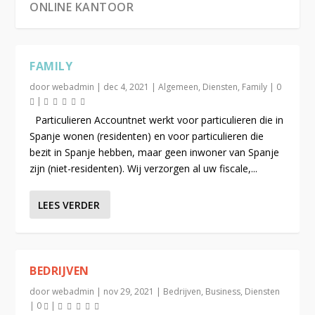
ONLINE KANTOOR
FAMILY
door
webadmin
|
dec 4, 2021
|
Algemeen
,
Diensten
,
Family
|
0
|
Particulieren Accountnet werkt voor particulieren die in
Spanje wonen (residenten) en voor particulieren die
bezit in Spanje hebben, maar geen inwoner van Spanje
zijn (niet-residenten). Wij verzorgen al uw fiscale,...
LEES VERDER
BEDRIJVEN
door
webadmin
|
nov 29, 2021
|
Bedrijven
,
Business
,
Diensten
|
0
|