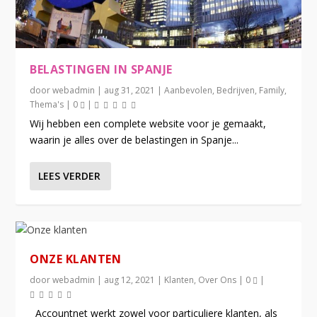
BELASTINGEN IN SPANJE
door
webadmin
|
aug 31, 2021
|
Aanbevolen
,
Bedrijven
,
Family
,
Thema's
|
0
|
Wij hebben een complete website voor je gemaakt,
waarin je alles over de belastingen in Spanje...
LEES VERDER
ONZE KLANTEN
door
webadmin
|
aug 12, 2021
|
Klanten
,
Over Ons
|
0
|
Accountnet werkt zowel voor particuliere klanten, als