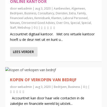
ONLINE KANTOOR
door
webadmin
|
aug 3, 2020
|
Aanbevolen
,
Algemeen
,
Bedrijven
,
Business
,
Consultancy
,
Diensten
,
Extra
,
Family
,
Financieel advies
,
Kennisbank
,
Klanten
,
Laboral Personeel
,
Nieuws
,
Onroerend Goed Advies
,
Over Ons
,
Special
,
Special
,
Staff
,
Webshop
|
0
|
Accountnet digitaal kantoor. Met ons virtuele kantoor
hoeft u de deur niet uit en kunt u...
LEES VERDER
KOPEN OF VERKOPEN VAN BEDRIJF
door
webadmin
|
aug 3, 2020
|
Bedrijven
,
Business
|
0
|
Accountnet kan door haar vele contacten in de
zakelijke en financiële wereld bij uitstek...