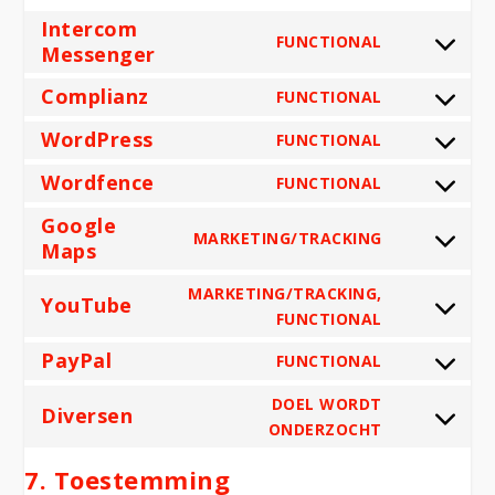
Intercom
FUNCTIONAL
CONSENT
Messenger
TO
SERVICE
Complianz
INTERCOM-
FUNCTIONAL
CONSENT
MESSENGER
TO
SERVICE
WordPress
FUNCTIONAL
CONSENT
COMPLIAN
TO
SERVICE
Wordfence
FUNCTIONAL
CONSENT
WORDPRES
TO
SERVICE
Google
WORDFENC
MARKETING/TRACKING
CONSENT
Maps
TO
SERVICE
GOOGLE-
MARKETING/TRACKING,
YouTube
MAPS
CONSENT
FUNCTIONAL
TO
SERVICE
PayPal
YOUTUBE
FUNCTIONAL
CONSENT
TO
SERVICE
DOEL WORDT
Diversen
PAYPAL
CONSENT
ONDERZOCHT
TO
SERVICE
DIVERSEN
7. Toestemming